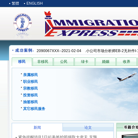
繁體
ENGLISH
份失效，补件七天通过--WAC2090067XXX--2021
移民
非移民
公民
绿卡
婚姻
收养
亲属移民
职业移民
宗教移民
投资移民
抽签移民
其它移民服务
新闻
论文
紧急提醒!8月1日起美签护照领取大变天,无预...