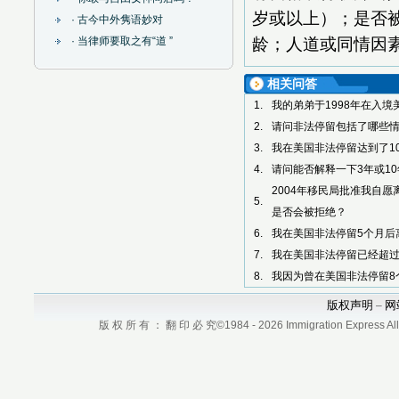
岁或以上）；是否
· 古今中外隽语妙对
龄；人道或同情因
· 当律师要取之有“道 ”
相关问答
1.
我的弟弟于1998年在入
2.
请问非法停留包括了哪些
3.
我在美国非法停留达到了1
4.
请问能否解释一下3年或1
2004年移民局批准我自
5.
是否会被拒绝？
6.
我在美国非法停留5个月后
7.
我在美国非法停留已经超过
8.
我因为曾在美国非法停留8
版权声明
网
–
版 权 所 有 ： 翻 印 必 究©1984 - 2026 Immigration Express All r