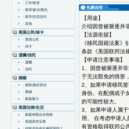
· 工作/投资
包裹说明
· 探亲/参访/观光
· 留学/交流访问
【用途】
· 其他
介绍因曾被驱逐并
美国公民/绿卡
【法源依据】
· 美国公民
《移民国籍法案》§IN
· 绿卡
条款《美国联邦法规
遗嘱/信托
【申请注意事项】
· 遗嘱
1、因曾被驱逐并
· 信托
于无法豁免的情形
婚姻
2、如果申请移民
· 婚前/婚后协议
· 离婚
身份。在配偶或子
· 家庭暴力
的可能性较大。
美国法律/生活
3、如果申请人属于
· 家庭有限合伙指南
用。 在考虑申请人
· 美国房东宝典
有资格取得联邦公
· 你敢与自由女神同居吗？