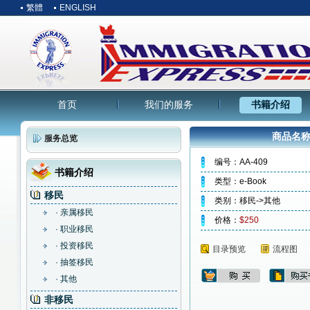
繁體
ENGLISH
首页
我们的服务
书籍介绍
商品名称
服务总览
编号：AA-409
书籍介绍
类型：e-Book
移民
类别：移民->其他
· 亲属移民
价格：
$250
· 职业移民
· 投资移民
目录预览
流程图
· 抽签移民
· 其他
非移民