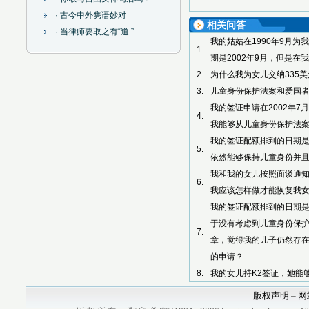
· 古今中外隽语妙对
相关问答
· 当律师要取之有“道 ”
我的姑姑在1990年9月
1.
期是2002年9月，但是
2.
为什么我为女儿交纳335
3.
儿童身份保护法案和爱国
我的签证申请在2002年7
4.
我能够从儿童身份保护法
我的签证配额排到的日期是
5.
依然能够保持儿童身份并
我和我的女儿按照面谈通
6.
我应该怎样做才能恢复我
我的签证配额排到的日期是
于没有考虑到儿童身份保护
7.
章，觉得我的儿子仍然存在
的申请？
8.
我的女儿持K2签证，她能
版权声明
网
–