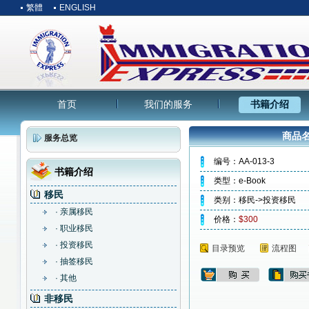
繁體
ENGLISH
首页
我们的服务
书籍介绍
商品名
服务总览
编号：AA-013-3
书籍介绍
类型：e-Book
移民
类别：移民->投资移民
· 亲属移民
价格：
$300
· 职业移民
· 投资移民
目录预览
流程图
· 抽签移民
· 其他
非移民