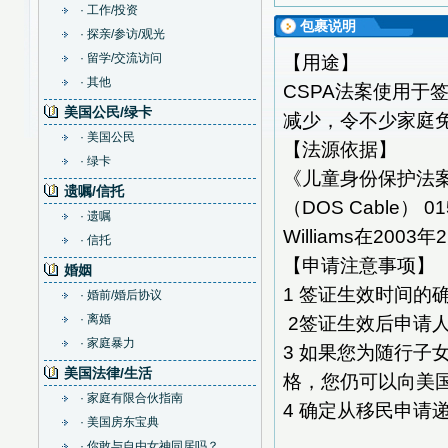
· 工作/投资
包裹说明
· 探亲/参访/观光
· 留学/交流访问
【用途】
· 其他
CSPA
法案使用于
美国公民/绿卡
减少，令不少家庭
· 美国公民
【法源依据】
· 绿卡
《儿童身份保护法
遗嘱/信托
DOS Cable
01
（
）
· 遗嘱
Williams
2003
2
在
年
· 信托
【申请注意事项】
婚姻
1
签证生效时间的
· 婚前/婚后协议
· 离婚
2
签证生效后申请
· 家庭暴力
3
如果您为随行子
美国法律/生活
格，您仍可以向美
· 家庭有限合伙指南
4
确定从移民申请
· 美国房东宝典
· 你敢与自由女神同居吗？