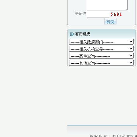
验证码
有用链接
版 权 所 有 ： 翻 印 必 究©1984 - 