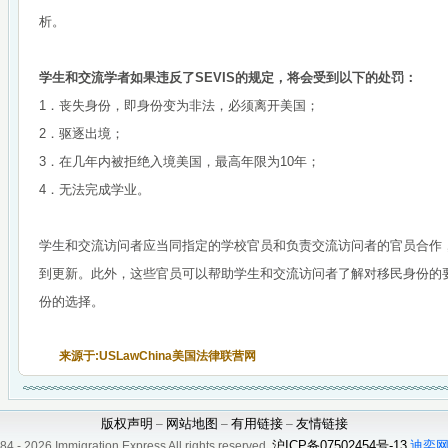
析。
学生和交流学者如果违反了SEVIS的规定，将会受到以下的处罚：
1．丧失身份，即身份变为非法，必须离开美国；
2．驱逐出境；
3．在几年内被拒绝入境美国，最高年限为10年；
4．无法完成学业。
学生和交流访问者应当同指定的学校官员和负责交流访问者的官员合作，
到更新。此外，这些官员可以帮助学生和交流访问者了解对移民身份的
份的选择。
来源于:USLawChina美国法律联营网
版权声明
网站地图
有用链接
友情链接
–
–
–
沪ICP备07502454号-13
迪奕网
2026 Immigration Express All rights reserved.