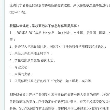
流访问学者签证的签发需要相应的缴费收据。到大使馆或总领事馆进行面
据(I-901表)。
根据法律规定，学校要把以下信息与移民局共享：
1．I-20和DS-2019表格上的信息，如：姓名、出生国、居住国、国
等；
2．是否能入学或参加计划。国际学生注册信息每学期都要经过确认；
3．未经允许而未能全时学习；
4．学生或家属改变姓名或地址；
5．专业变动；
6．家属的变动；
7．依照移民法案进行的程序上的变动，如：延期、实习等。
SEVIS修改并严格了外国学生和交换访问者获准进入美国的程序，增
者最新情况的能力，以便确定他们确实到达美国、在其学校或交换项目
身份。SEVIS系统存有全面数据，使移民局得以更好地识别趋向和规