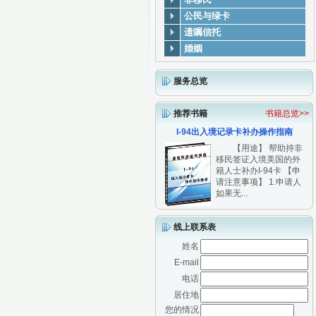
公民与绿卡
遗嘱信托
婚姻
服务总览
推荐书籍
书籍总览>>
I-94出入境记录卡补办操作指南
【用途】 帮助持非
移民签证入境美国的外
籍人士补办I-94卡 【申
请注意事项】 1.申请人
如果无...
线上联系表
姓名
E-mail
电话
居住地
您的情况