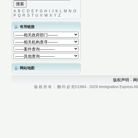
A
B
C
D
E
F
G
H
I
J
K
L
M
N
O
P
Q
R
S
T
U
V
W
X
Y
Z
有用链接
网站地图
版权声明
网
–
版 权 所 有 ： 翻 印 必 究©1984 - 2026 Immigration Express All r