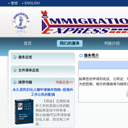
繁體
ENGLISH
首页
我们的服务
书籍介绍
服务简介
服务总览
文件清单总览
如果您在申请归化证、公民证、
推荐书籍
书籍总览>>
为您照相。相片的规格将与移民
永久居民归化入籍申请操作指南--驻海外
工作公民的配偶
【用途】定期驻海
外工作的美国公民的配
偶如果是绿卡持有者，
那么他/她可以申请加速
归化入籍，而没有三年
或...