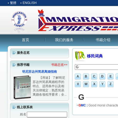
繁體
ENGLISH
首页
我们的服务
书籍介绍
服务总览
移民词典
推荐书籍
书籍总览>>
明尼苏达州简易离婚指南
A
B
C
D
E
【用途】 了解明尼
苏达州简易离婚程序的
V
W
X
Y
Z
特点、适用条件以及相
关法律规定；熟悉简易
离婚各项程序要求；全...
G
G
MC :
Good moral charact
线上联系表
姓名