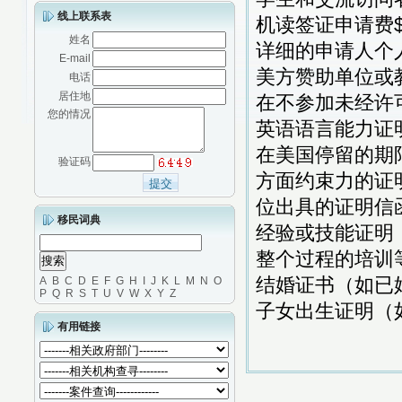
线上联系表
机读签证申请费$
姓名
详细的申请人个
E-mail
美方赞助单位或
电话
居住地
在不参加未经许
您的情况
英语语言能力证
在美国停留的期
验证码
方面约束力的证
位出具的证明信
移民词典
经验或技能证明
整个过程的培训
结婚证书（如已
A
B
C
D
E
F
G
H
I
J
K
L
M
N
O
P
Q
R
S
T
U
V
W
X
Y
Z
子女出生证明（
有用链接