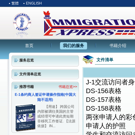
繁體
ENGLISH
首页
我们的服务
书籍介绍
文件清单
服务总览
文件清单总览
J-1交流访问者身
推荐书籍
书籍总览>>
DS-156表格
E-1条约商人签证申请操作指南(中国大
DS-157表格
陆不适用)
【用途】 跨国公司
DS-158表格
内部被调往美国的主管
两张申请人的彩
或经理可申请此类短期
非移民工作签证. 【法源
申请人的护照
依据】 IN...
学生和交流访问者