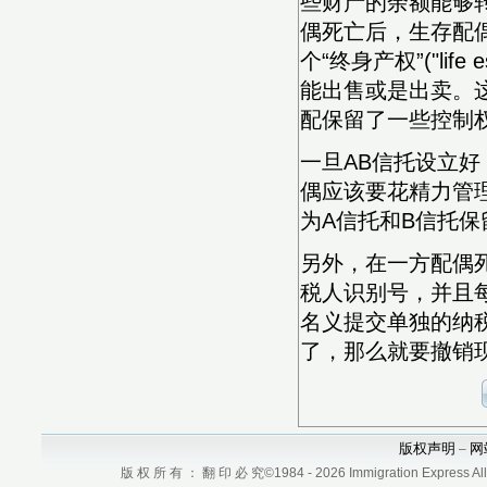
些财产的余额能够
偶死亡后，生存配
个“终身产权”("li
能出售或是出卖。
配保留了一些控制
一旦AB信托设立
偶应该要花精力管
为A信托和B信托
另外，在一方配偶
税人识别号，并且
名义提交单独的纳
了，那么就要撤销
版权声明
网
–
版 权 所 有 ： 翻 印 必 究©1984 - 2026 Immigration Express All r