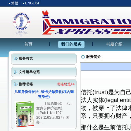
繁體
ENGLISH
首页
我们的服务
书籍介绍
服务简介
服务总览
文件清单总览
推荐书籍
书籍总览>>
信托(trust)
儿童身份保护法--绿卡父母归化(境内调
整身份)
法人实体(legal
【法源依据】 《儿
物，被穿上了法律
童身份保护法案》
（Pub.L.No.107-
系，只要拥有财产
208,116Stat.927）国
务...
那什么是生前信托