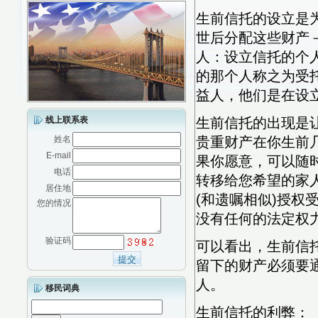
生前信托的设立是
世后分配这些财产
人：设立信托的个
的那个人称之为受
益人，他们是在设
线上联系表
生前信托的出现是
姓名
贵重财产在你生前
E-mail
果你愿意，可以随
电话
转移给您希望的家人
居住地
(和遗嘱相似)授
您的情况
没有任何的法定权
验证码
可以看出，生前信
留下的财产必须要
人。
移民词典
生前信托的利弊：