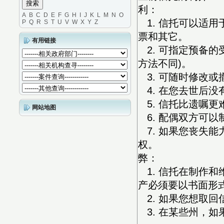
利：
A
B
C
D
E
F
G
H
I
J
K
L
M
N
O
1. 信托可以适
P
Q
R
S
T
U
V
W
X
Y
Z
票和其它。
有用链接
2. 可指定预备的受益人
方法不同)。
3. 可随时修改或
4. 在您去世后
5. 信托比遗嘱更
网站地图
6. 配偶双方可以
7. 如果您丧失
权。
弊：
1. 信托在制作
产必须要以书面形
2. 如果您想取
3. 在某些州，